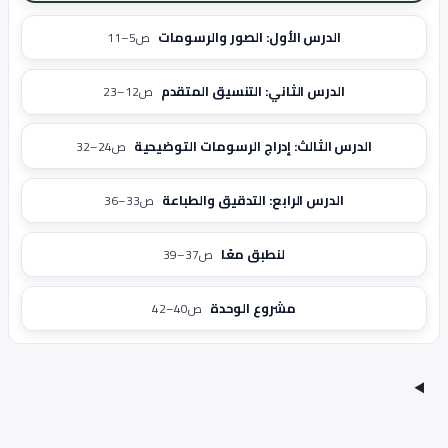
الدرس الأول: الصور والرسومات
ص5–11
الدرس الثاني: التنسيق المتقدم
ص12–23
الدرس الثالث: إدراج الرسومات التوضيحية
ص24–32
الدرس الرابع: التدقيق والطباعة
ص33–36
لنطبق معًا
ص37–39
مشروع الوحدة
ص40–42