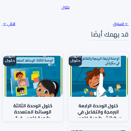
حلول
← السابق
التالي →
قد يهمك أيضًا
حُلول الوحدة الرابعة
حُلول الوحدة الثالثة
البرمجة والتفاعل في
الوسائط المتعددة
سكراتش رقمية خامس
رقمية خامس ف1
ف1