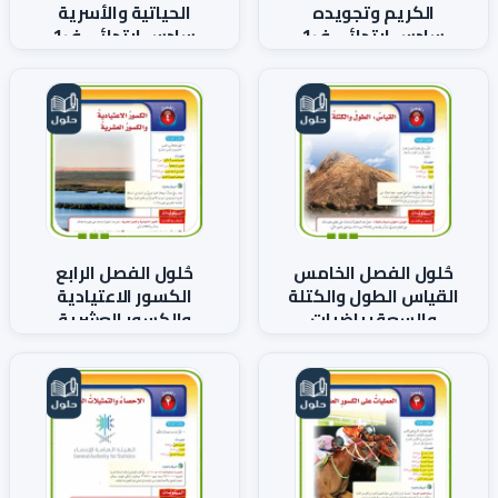
الكريم وتجويده
الحياتية والأسرية
سادس ابتدائي ف1
سادس ابتدائي ف1
حُلول الفصل الخامس
حُلول الفصل الرابع
القياس الطول والكتلة
الكسور الاعتيادية
والسعة رياضيات
والكسور العشرية
سادس ف1
رياضيات سادس ف1