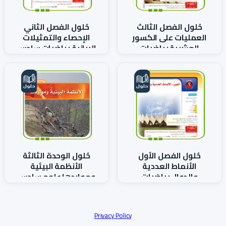
حُلول الفصل الثالث
حُلول الفصل الثاني
العمليات على الكسور
الإحصاء والتمثيلات
العشرية رياضيات
البيانية رياضيات سادس
سادس ف1
ف1
حُلول الفصل الأول
حُلول الوحدة الثالثة
الأنماط العددية
الأنظمة البيئية
والدوال رياضيات
ومواردها علوم سادس
سادس ف1
ف1
Privacy Policy