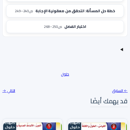
خطة حل المسألة: التحقق من معقولية الإجابة
ص240–249
اختبار الفصل
ص250–268
حلول
← السابق
التالي →
قد يهمك أيضًا