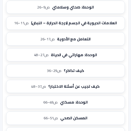
الوحدة: صحتي وسلامتي
ص9–26
العلامات الحيوية في الجسم (درجة الحرارة – النبض)
ص11–16
التعامل مع الأدوية
ص17–26
الوحدة: مهاراتي في الحياة
ص27–48
كيف تذاكر؟
ص29–36
كيف تجيب عن أسئلة الاختبار؟
ص37–48
الوحدة: مسكني
ص49–66
المسكن الصحي
ص51–66