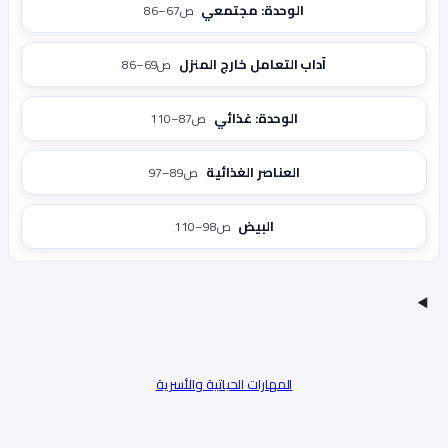
الوحدة: مجتمعي
ص67–86
آداب التعامل خارج المنزل
ص69–86
الوحدة: غذائي
ص87–110
العناصر الغذائية
ص89–97
البيض
ص98–110
المهارات الحياتية والأسرية