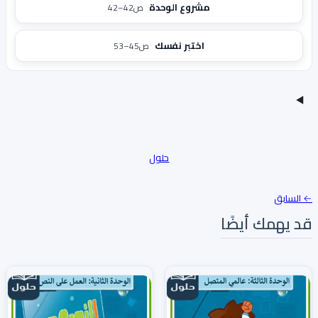
مشروع الوحدة
ص42–42
اختبر نفسك
ص45–53
حلول
← السابق
قد يهمك أيضًا