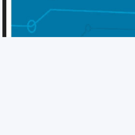
لنطبق معًا وتدريبات
ص6–8
لنطبق معًا وتدريبات
ص11–14