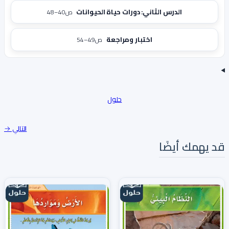
الدرس الثاني: دورات حياة الحيوانات
ص40–48
اختبار ومراجعة
ص49–54
حلول
التالي →
قد يهمك أيضًا