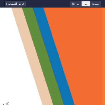
صفحة
من 38