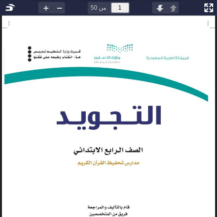
من 50
السابقة
التالية
تصغير
تكبير