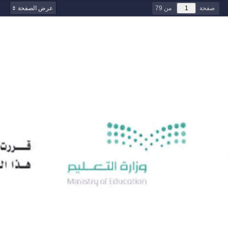
صفحة
من 79